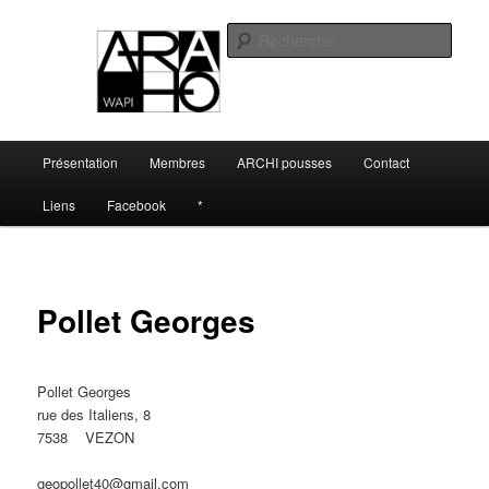
Aller
association royale des architectes de Wallonie picarde
au
Rech
contenu
principal
ARAHO
Menu
Présentation
Membres
ARCHI pousses
Contact
principal
Liens
Facebook
*
Pollet Georges
Pollet Georges
rue des Italiens, 8
7538 VEZON
geopollet40@gmail.com